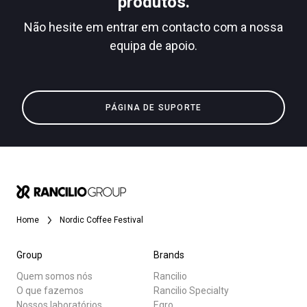
produtos.
Não hesite em entrar em contacto com a nossa
equipa de apoio.
Todos
Política de Privacidade
Produtos
PÁGINA DE SUPORTE
Notícias
Descarregar
Mais
Home
Nordic Coffee Festival
Group
Brands
Quem somos nós
Rancilio
O que fazemos
Rancilio Specialty
Nossos laboratórios
Egro