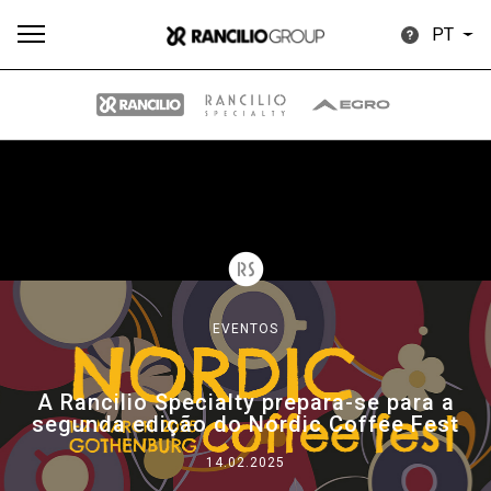
PT
Todos
Produtos
Notícias
Descarregar
Mais
EVENTOS
Our brands
A Rancilio Specialty prepara-se para a
segunda edição do Nordic Coffee Fest
Group
14.02.2025