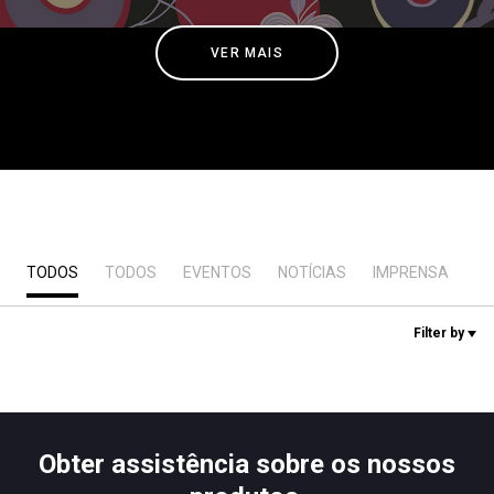
Notícias
VER MAIS
História
Nossos laboratórios
Sustentabilidade
TODOS
TODOS
EVENTOS
NOTÍCIAS
IMPRENSA
L
Connect
Filter by
Contacte-nos
Obter assistência sobre os nossos