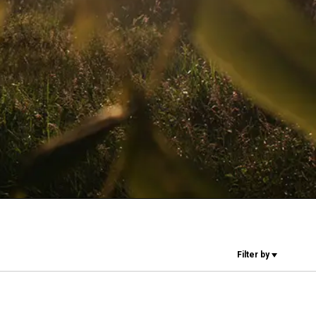
Nossos
laboratórios
Sustentabilidade
Connect
Filter by
Contacte-nos