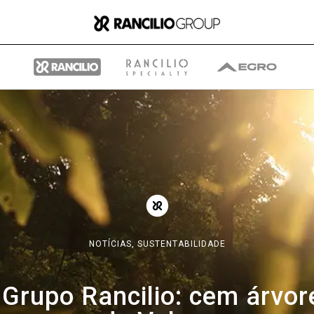
Group
Quem somos nós
NOTÍCIAS,
SUSTENTABILIDADE
O que fazemos
Grupo Rancilio: cem árvo