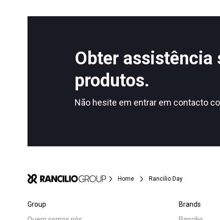
Todos
Produt
Obter assistência
Follow Us
produtos.
Não hesite em entrar em contacto co
Home
Rancilio Day
Group
Brands
Quem somos nós
Rancilio