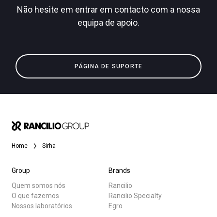
Não hesite em entrar em contacto com a nossa
equipa de apoio.
Todos
Política de Privacidade
Produtos
PÁGINA DE SUPORTE
Notícias
Descarregar
Mais
Home
Sirha
Group
Brands
Quem somos nós
Rancilio
O que fazemos
Rancilio Specialty
Nossos laboratórios
Egro