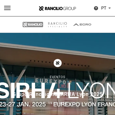
PT
Todos
Produtos
Notícias
Descarregar
Mais
EVENTOS
Our brands
Grupo Rancilio na SIRHA Lyon 2025
Group
19.12.2024