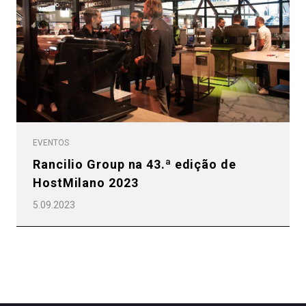
Todos
Produtos
Notícias
EVENTOS
Rancilio Group na 43.ª edição de
Descarregar
HostMilano 2023
Mais
5.09.2023