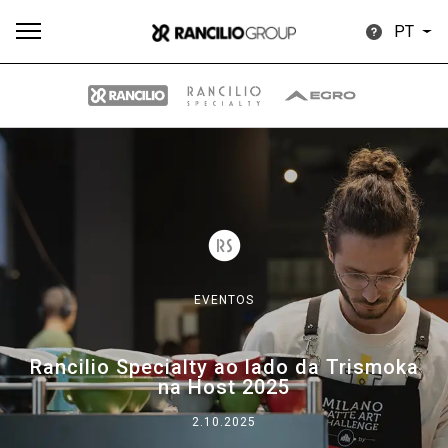
PT
Todos
Produtos
Notícias
Descarregar
Mais
EVENTOS
Our brands
Rancilio Specialty ao lado da Trismoka
na Host 2025
Group
2.10.2025