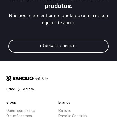
produtos.
Não hesite em entrar em contacto com a nossa
equipa de apoio.
Política de Privacidade
Todos
Produtos
PÁGINA DE SUPORTE
Notícias
Descarregar
Mais
Home
Warsaw
Group
Brands
Quem somos nós
Rancilio
O que fazemos
Rancilio Specialty