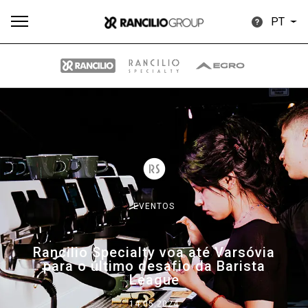
PT
Todos
Produtos
Notícias
Descarregar
Mais
EVENTOS
Our brands
Rancilio Specialty voa até Varsóvia
para o último desafio da Barista
Group
League
14.05.2024