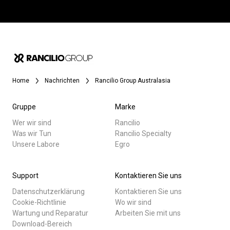
Home
Nachrichten
Rancilio Group Australasia
Gruppe
Marke
Wer wir sind
Rancilio
Was wir Tun
Rancilio Specialty
Unsere Labore
Egro
Support
Kontaktieren Sie uns
Datenschutzerklärung
Kontaktieren Sie uns
Cookie-Richtlinie
Wo wir sind
Wartung und Reparatur
Arbeiten Sie mit uns
Download-Bereich