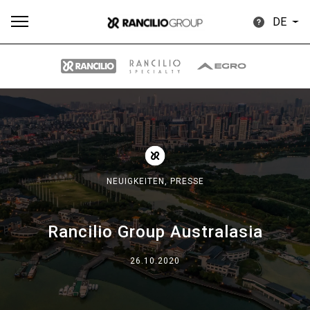
DE
Alle
Produkte
Nachrichten
Herunterladen
Me
NEUIGKEITEN,
PRESSE
Rancilio Group Australasia
Our brands
26.10.2020
Gruppe