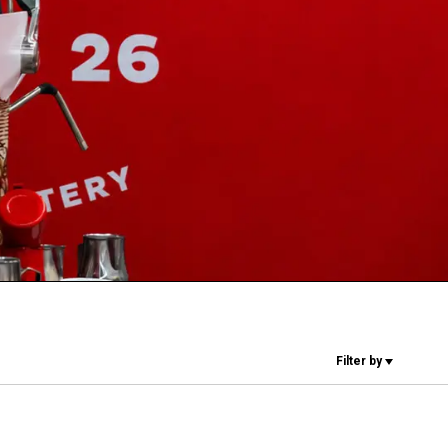
Unsere Labore
Nachhaltigkeit
Connect
Kontaktieren
Filter by
Sie uns