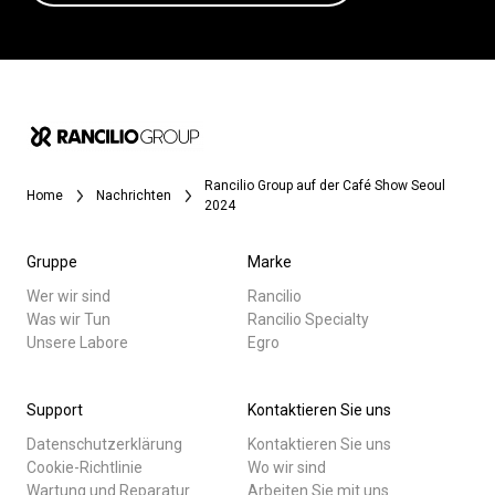
Rancilio Group auf der Café Show Seoul
Home
Nachrichten
2024
Gruppe
Marke
Wer wir sind
Rancilio
Was wir Tun
Rancilio Specialty
Unsere Labore
Egro
Support
Kontaktieren Sie uns
Datenschutzerklärung
Kontaktieren Sie uns
Cookie-Richtlinie
Wo wir sind
Wartung und Reparatur
Arbeiten Sie mit uns