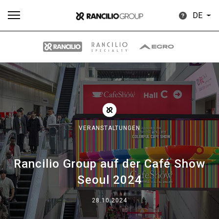
DE
Alle
Produkte
Nachrichten
Herunterladen
Me
VERANSTALTUNGEN
Rancilio Group auf der Café Show
Our brands
Seoul 2024
Gruppe
28.10.2024