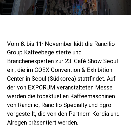
Nachrichten
Geschichte
.
Vom 8. bis 11
November lädt die Rancilio
Unsere Labore
Group Kaffeebegeisterte und
Branchenexperten zur 23. Café Show Seoul
Nachhaltigkeit
ein, die im COEX Convention & Exhibition
Center in Seoul (Südkorea) stattfindet. Auf
der von EXPORUM veranstalteten Messe
Connect
werden die topaktuellen Kaffeemaschinen
von Rancilio, Rancilio Specialty und Egro
Kontaktieren Sie uns
vorgestellt, die von den Partnern Kordia und
Alregen präsentiert werden.