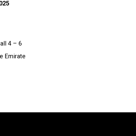
025
all 4 – 6
he Emirate