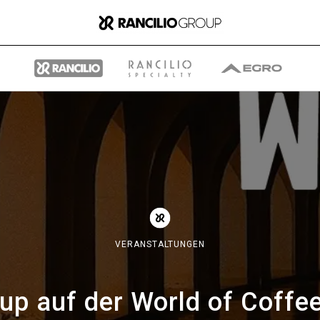
Gruppe
Wer wir sind
VERANSTALTUNGEN
Was wir Tun
oup auf der World of Coffe