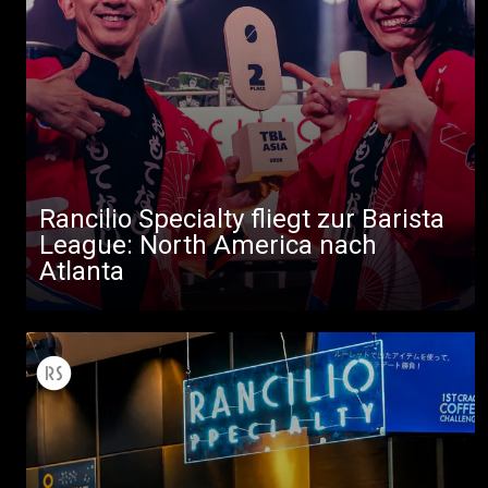
Rancilio Specialty fliegt zur Barista
Alle
League: North America nach
Atlanta
Produkte
Nachrichten
Herunterladen
Mehr