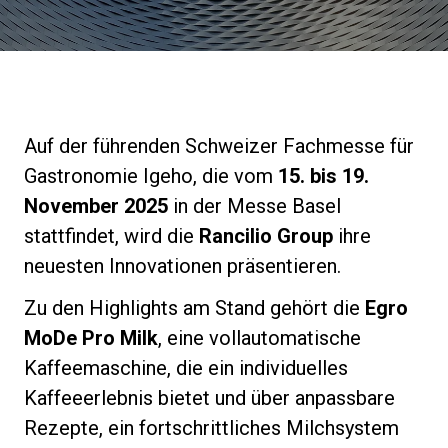
Nachrichten
Geschichte
Auf der führenden Schweizer Fachmesse für
Unsere Labore
Gastronomie Igeho, die vom
15. bis 19.
November 2025
in der Messe Basel
Nachhaltigkeit
stattfindet, wird die
Rancilio Group
ihre
neuesten Innovationen präsentieren.
Connect
Zu den Highlights am Stand gehört die
Egro
MoDe Pro Milk
, eine vollautomatische
Kaffeemaschine, die ein individuelles
Kontaktieren Sie uns
Kaffeeerlebnis bietet und über anpassbare
Rezepte, ein fortschrittliches Milchsystem