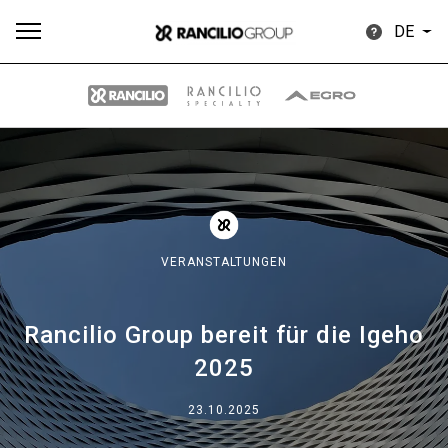
DE
Alle
Produkte
Nachrichten
Herunterladen
Me
VERANSTALTUNGEN
Rancilio Group bereit für die Igeho
Our brands
2025
Gruppe
23.10.2025