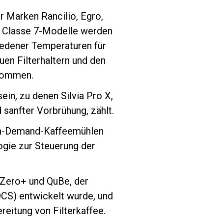
 Marken Rancilio, Egro,
nd Classe 7-Modelle werden
iedener Temperaturen für
uen Filterhaltern und den
 kommen.
in, zu denen Silvia Pro X,
 sanfter Vorbrühung, zählt.
 On-Demand-Kaffeemühlen
logie zur Steuerung der
 Zero+ und QuBe, der
OCS) entwickelt wurde, und
reitung von Filterkaffee.