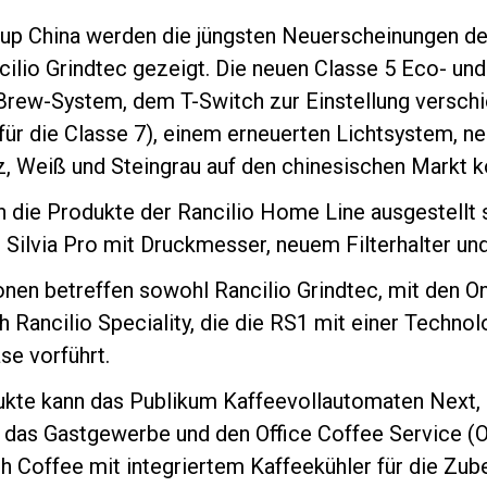
up China werden die jüngsten Neuerscheinungen der
ncilio Grindtec gezeigt. Die neuen Classe 5 Eco- u
Brew-System, dem T-Switch zur Einstellung versch
 für die Classe 7), einem erneuerten Lichtsystem, ne
z, Weiß und Steingrau auf den chinesischen Markt
Datenschutzerklärung
die Produkte der Rancilio Home Line ausgestellt se
Silvia Pro mit Druckmesser, neuem Filterhalter und
onen betreffen sowohl Rancilio Grindtec, mit den
ch Rancilio Speciality, die die RS1 mit einer Techno
e vorführt.
ukte kann das Publikum Kaffeevollautomaten Next,
r das Gastgewerbe und den Office Coffee Service (
 Coffee mit integriertem Kaffeekühler für die Zube