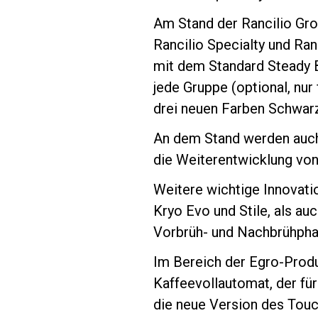
Am Stand der Rancilio Gro
Rancilio Specialty und Ra
mit dem Standard Steady 
jede Gruppe (optional, nur
Follow Us
drei neuen Farben Schwar
An dem Stand werden auch 
die Weiterentwicklung von 
Weitere wichtige Innovati
Kryo Evo und Stile, als au
Vorbrüh- und Nachbrühphas
Im Bereich der Egro-Prod
Kaffeevollautomat, der fü
die neue Version des Touch