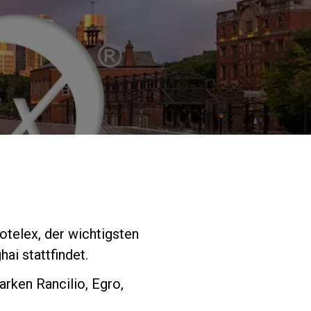
Unsere Labore
Nachhaltigkeit
Connect
Kontaktieren
otelex, der wichtigsten
ai stattfindet.
Sie uns
rken Rancilio, Egro,