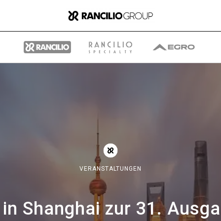
Gruppe
Wer wir sind
VERANSTALTUNGEN
Was wir Tun
 in Shanghai zur 31. Ausg