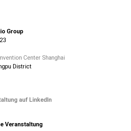
lio Group
023
onvention Center Shanghai
gpu District
altung auf LinkedIn
ie Veranstaltung