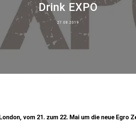
Drink EXPO
Wo wir sind
Arbeiten Sie mit uns
27.08.2019
 London, vom 21. zum 22. Mai um die neue Egro 