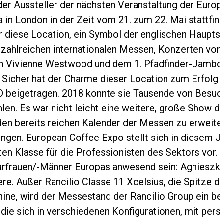
der Aussteller der nächsten Veranstaltung der Euro
 in London in der Zeit vom 21. zum 22. Mai stattfin
er diese Location, ein Symbol der englischen Haupt
 zahlreichen internationalen Messen, Konzerten von
n Vivienne Westwood und dem 1. Pfadfinder-Jambo
 Sicher hat der Charme dieser Location zum Erfolg 
Datenschutzerklärung
beigetragen. 2018 konnte sie Tausende von Besuch
len. Es war nicht leicht eine weitere, große Show 
den bereits reichen Kalender der Messen zu erweite
ungen. European Coffee Expo stellt sich in diesem J
en Klasse für die Professionisten des Sektors vor.
rfrauen/-Männer Europas anwesend sein: Agnieszka
re. Außer Rancilio Classe 11 Xcelsius, die Spitze d
hine, wird der Messestand der Rancilio Group ein 
 die sich in verschiedenen Konfigurationen, mit per