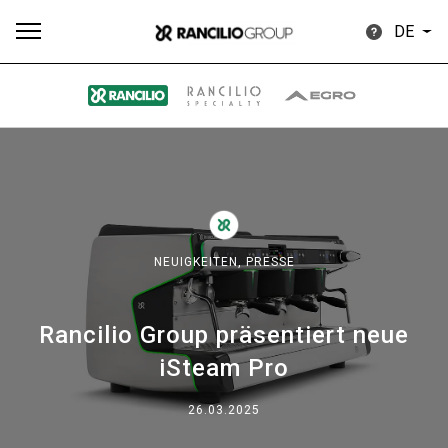
DE
Alle
Produkte
Nachrichten
Herunterladen
Me
NEUIGKEITEN,
PRESSE
Rancilio Group präsentiert neue
Our brands
iSteam Pro
Gruppe
26.03.2025