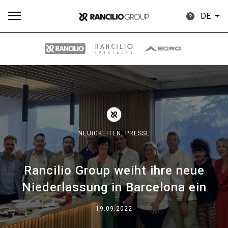
DE
Alle
Produkte
Nachrichten
Herunterladen
Me
NEUIGKEITEN,
PRESSE
Rancilio Group weiht ihre neue
Our brands
Niederlassung in Barcelona ein
Gruppe
19.09.2022