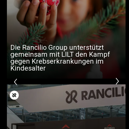
Produkte
Nachrichten
Herunterladen
Mehr
Die Rancilio Group unterstützt
gemeinsam mit LILT den Kampf
gegen Krebserkrankungen im
Kindesalter