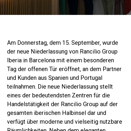
Nachrichten
Geschichte
Am Donnerstag, dem 15. September, wurde
Unsere Labore
der neue Niederlassung von Rancilio Group
Iberia in Barcelona mit einem besonderen
Nachhaltigkeit
Tag der offenen Tür eröffnet, an dem Partner
und Kunden aus Spanien und Portugal
teilnahmen. Die neue Niederlassung stellt
Connect
eines der bedeutendsten Zentren für die
Handelstätigkeit der Rancilio Group auf der
Kontaktieren Sie uns
gesamten iberischen Halbinsel dar und
verfügt über moderne und vielseitig nutzbare
Räumlichkeiten. Neben dem eleganten