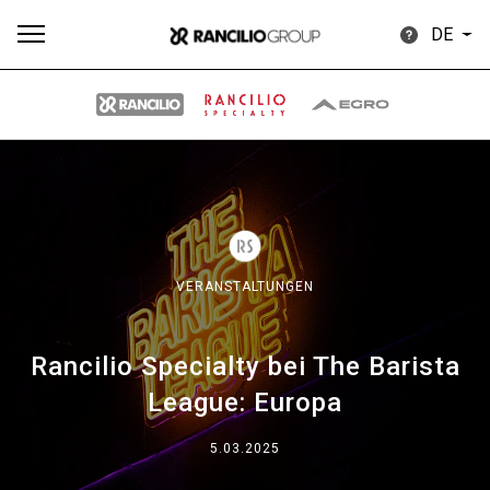
DE
Alle
Produkte
Nachrichten
Herunterladen
Me
VERANSTALTUNGEN
Rancilio Specialty bei The Barista
Our brands
League: Europa
Gruppe
5.03.2025