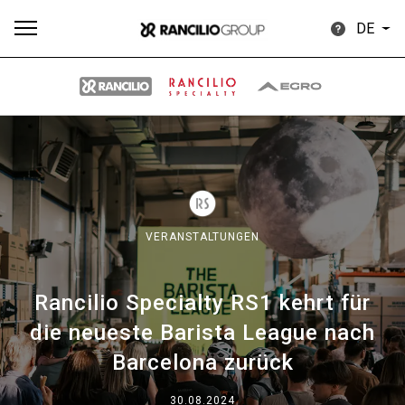
DE
Alle
Produkte
Nachrichten
Herunterladen
Me
VERANSTALTUNGEN
Rancilio Specialty RS1 kehrt für
Our brands
die neueste Barista League nach
Barcelona zurück
Gruppe
30.08.2024