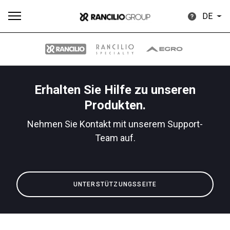
DE
Erhalten Sie Hilfe zu unseren
Alle
Produkte
Nachrichten
Herunterladen
Me
Produkten.
Nehmen Sie Kontakt mit unserem Support-
Team auf.
Our brands
UNTERSTÜTZUNGSSEITE
Gruppe