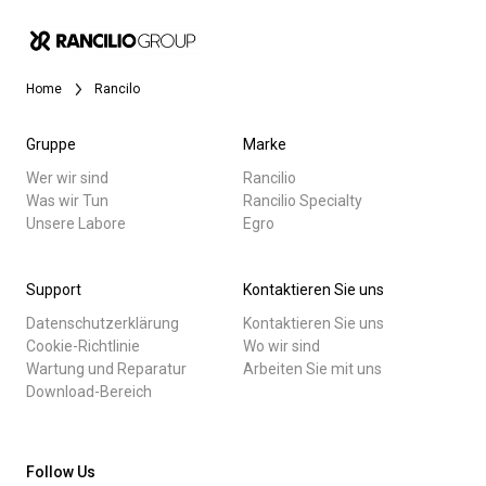
Nachrichten
Home
Rancilo
Geschichte
Gruppe
Marke
Unsere Labore
Wer wir sind
Rancilio
Was wir Tun
Rancilio Specialty
Alle
Unsere Labore
Egro
Nachhaltigkeit
Produkte
Support
Kontaktieren Sie uns
Nachrichten
Datenschutzerklärung
Kontaktieren Sie uns
Connect
Herunterladen
Cookie-Richtlinie
Wo wir sind
Wartung und Reparatur
Arbeiten Sie mit uns
Mehr
Download-Bereich
Kontaktieren Sie uns
Follow Us