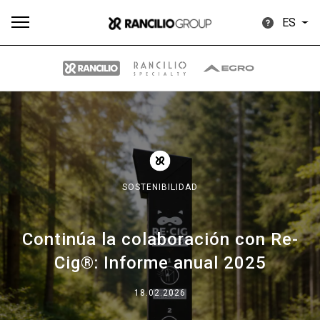
ES
Todos
Productos
Noticias
Descargar
Más
SOSTENIBILIDAD
Continúa la colaboración con Re-
Our brands
Cig®: Informe anual 2025
Group
18.02.2026