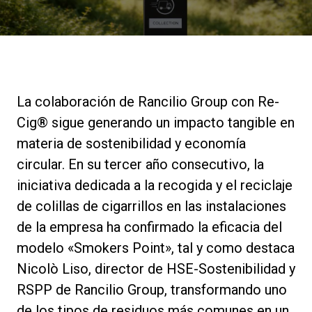
Noticias
Historia
La colaboración de Rancilio Group con Re-
Nuestros laboratorios
Cig® sigue generando un impacto tangible en
materia de sostenibilidad y economía
Sostenibilidad
circular. En su tercer año consecutivo, la
iniciativa dedicada a la recogida y el reciclaje
de colillas de cigarrillos en las instalaciones
Connect
de la empresa ha confirmado la eficacia del
modelo «Smokers Point», tal y como destaca
Contacto
Nicolò Liso, director de HSE-Sostenibilidad y
RSPP de Rancilio Group, transformando uno
de los tipos de residuos más comunes en un