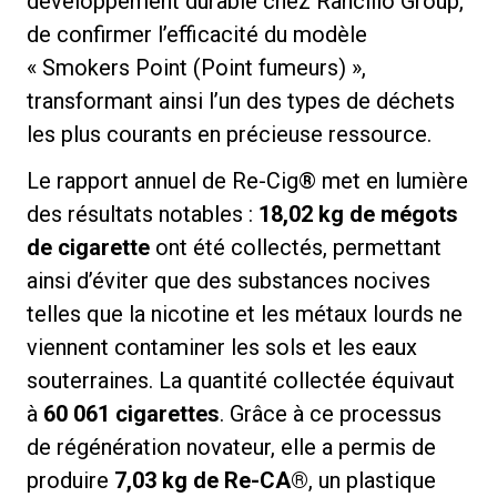
développement durable chez Rancilio Group,
de confirmer l’efficacité du modèle
« Smokers Point (Point fumeurs) »,
transformant ainsi l’un des types de déchets
les plus courants en précieuse ressource.
Politique de confidentialité
Le rapport annuel de Re-Cig® met en lumière
des résultats notables :
18,02 kg de mégots
de cigarette
ont été collectés, permettant
ainsi d’éviter que des substances nocives
telles que la nicotine et les métaux lourds ne
viennent contaminer les sols et les eaux
souterraines. La quantité collectée équivaut
à
60 061 cigarettes
. Grâce à ce processus
de régénération novateur, elle a permis de
produire
7,03 kg de
Re-CA®
, un plastique