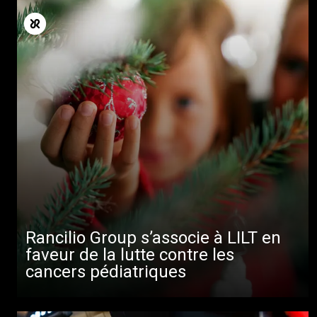
Toutes
Produits
Rancilio Group s’associe à LILT en
faveur de la lutte contre les
Nouvelles
cancers pédiatriques
Télécharger
Plus de