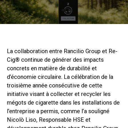
News
Histoire
La collaboration entre Rancilio Group et Re-
Nos laboratoires
Cig® continue de générer des impacts
concrets en matière de durabilité et
Durabilité
d’économie circulaire. La célébration de la
troisième année consécutive de cette
Connect
initiative visant à collecter et recycler les
mégots de cigarette dans les installations de
l’entreprise a permis, comme l’a souligné
Nous contacter
Nicolò Liso, Responsable HSE et