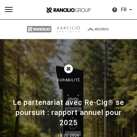
FR
Plus
Toutes
Produits
Nouvelles
Télécharger
de
DURABILITÉ
Le partenariat avec Re-Cig® se
Our brands
poursuit : rapport annuel pour
2025
Group
18.02.2026