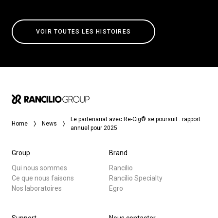
VOIR TOUTES LES HISTOIRES
Le partenariat avec Re-Cig® se poursuit : rapport
Home
News
annuel pour 2025
Group
Brand
Qui nous sommes
Rancilio
Ce que nous faisons
Rancilio Specialty
Nos laboratoires
Egro
Support
Nous contacter