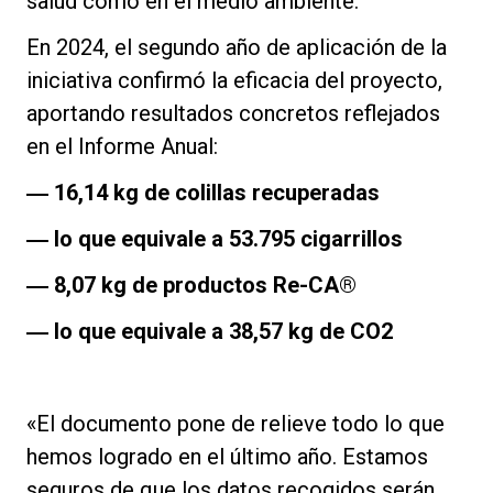
salud como en el medio ambiente.
En 2024, el segundo año de aplicación de la
iniciativa confirmó la eficacia del proyecto,
aportando resultados concretos reflejados
Política de Privacidad
en el Informe Anual:
―
16,14 kg de colillas recuperadas
―
lo que equivale a 53.795 cigarrillos
―
8,07 kg de productos Re-CA®
―
lo que equivale a 38,57 kg de CO2
«El documento pone de relieve todo lo que
hemos logrado en el último año. Estamos
seguros de que los datos recogidos serán