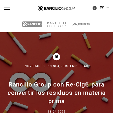
ES
Todos
Productos
Noticias
Descargar
Más
NOVEDADES,
PRENSA,
SOSTENIBILIDAD
Rancilio Group con Re-Cig® para
Our brands
convertir los residuos en materia
prima
Group
28.04.2025