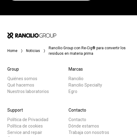
Rancilio Group con Re-Cig® para convertir los
Home
Noticias
residuos en materia prima
Group
Marcas
Quiénes somos
Rancilio
Qué hacemos
Rancilio Specialty
Nuestros laboratorios
Egro
Support
Contacto
Política de Privacidad
Contacto
Política de cookies
Dónde estamos
Service and repair
Trabaja con nosotros