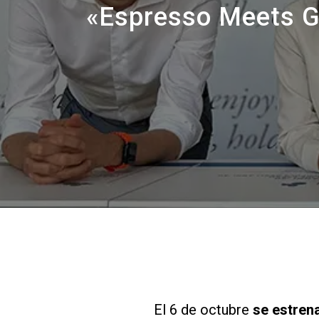
«Espresso Meets Ge
El 6 de octubre
se estren