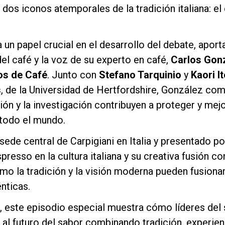
 dos iconos atemporales de la tradición italiana: el
n papel crucial en el desarrollo del debate, aport
del café y la voz de su experto en café,
Carlos Gonz
os de Café
. Junto con
Stefano Tarquinio
y
Kaori It
Política de Privacidad
s
, de la Universidad de Hertfordshire, González co
ón y la investigación contribuyen a proteger y mejor
 todo el mundo.
 sede central de Carpigiani en Italia y presentado p
presso en la cultura italiana y su creativa fusión co
mo la tradición y la visión moderna pueden fusionar
nticas.
, este episodio especial muestra cómo líderes del
al futuro del sabor combinando tradición, experien