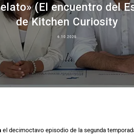
lato» (El encuentro del Es
Dónde estamos
de Kitchen Curiosity
Trabaja con nosotros
6.10.2025
a
el decimoctavo episodio de la segunda temporad