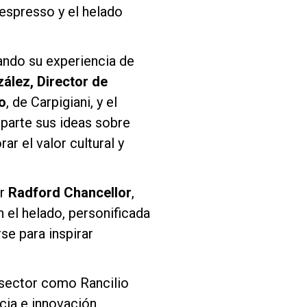
 espresso y el helado
ando su experiencia de
ález, Director de
o
, de Carpigiani, y el
mparte sus ideas sobre
ar el valor cultural y
or
Radford Chancellor
,
n el helado, personificada
se para inspirar
 sector como Rancilio
cia e innovación.