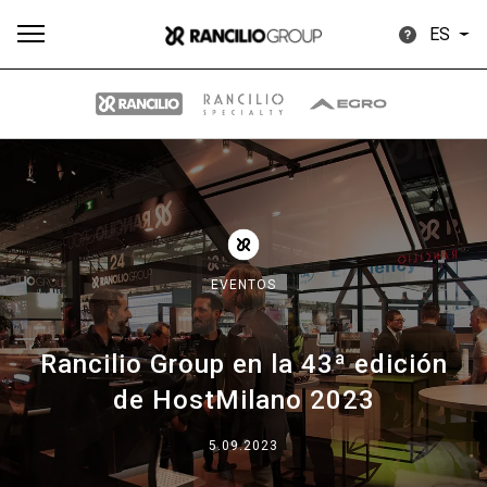
ES
Todos
Productos
Noticias
Descargar
Más
EVENTOS
Rancilio Group en la 43ª edición
Our brands
de HostMilano 2023
Group
5.09.2023