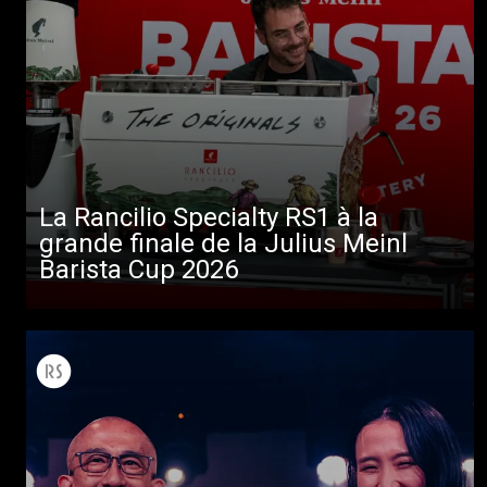
La Rancilio Specialty RS1 à la
grande finale de la Julius Meinl
Toutes
Barista Cup 2026
Produits
Nouvelles
Télécharger
Plus de