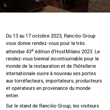
News
Histoire
Du 13 au 17 octobre 2023, Rancilio Group
vous donne rendez-vous pour la très
Nos laboratoires
e
attendue 43
édition d’HostMilano 2023. Le
rendez-vous biennal incontournable pour le
Durabilité
monde de la restauration et de l’hôtellerie
internationale ouvre à nouveau ses portes
Connect
aux torréfacteurs, importateurs, producteurs
et opérateurs en provenance du monde
entier.
Nous contacter
Sur le stand de Rancilio Group, les visiteurs