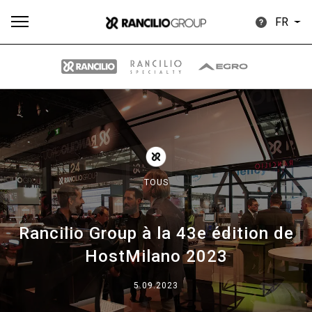
FR
Plus
Toutes
Produits
Nouvelles
Télécharger
de
TOUS
Rancilio Group à la 43e édition de
Our brands
HostMilano 2023
5.09.2023
Group