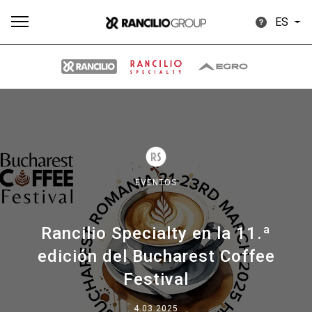
ES
Todos
Productos
Noticias
Descargar
Más
EVENTOS
Rancilio Specialty en la 11.ª
Our brands
edición del Bucharest Coffee
Festival
Group
4.03.2025