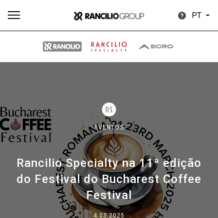
PT
Todos
Produtos
Notícias
Descarregar
Mais
EVENTOS
Rancilio Specialty na 11ª edição
Our brands
do Festival do Bucharest Coffee
Festival
Group
4.03.2025