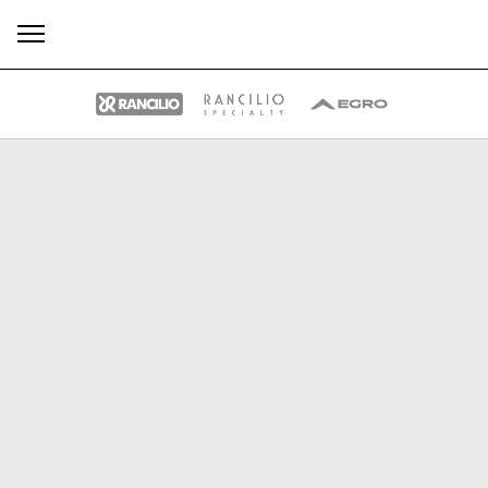
Todos
Productos
Noticias
Descargar
Más
Our brands
Group