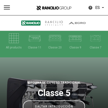
ES
Todos
Productos
Noticias
Descargar
Más
All products
Classe 11
Classe 20
Classe 9
Classe 7
Our brands
MÁQUINA DE EXPRESO TRADICIONAL
Classe 5
Group
SALTAR INTRODUCCIÓN