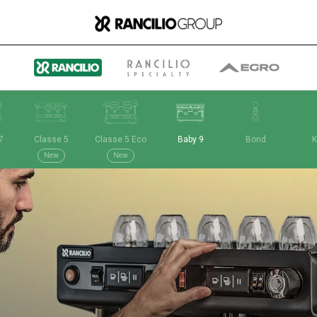
7
Classe 5
Classe 5 Eco
Baby 9
Bond
K
Group
New
New
Quiénes somos
Qué hacemos