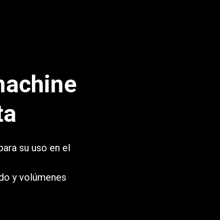
machine
ta
para su uso en el
ado y volúmenes