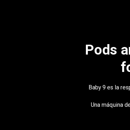
Follow Us
Pods a
f
Baby 9 es la res
Una máquina de