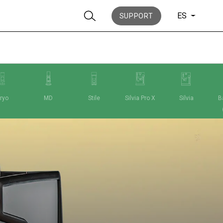
ES
SUPPORT
ryo
MD
Stile
Silvia Pro X
Silvia
Ba
Noticias
Historia