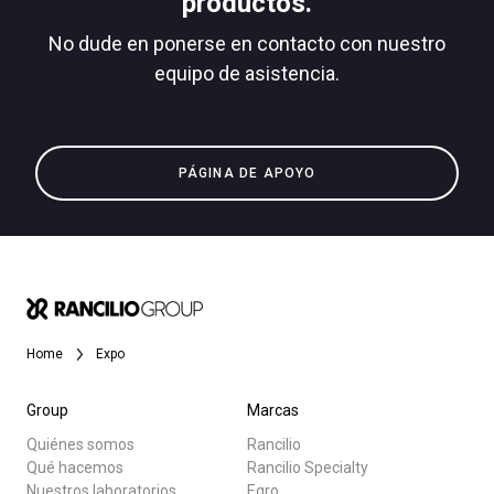
productos.
No dude en ponerse en contacto con nuestro
equipo de asistencia.
Todos
Política de Privacidad
Productos
PÁGINA DE APOYO
Noticias
Descargar
Más
Home
Expo
Group
Marcas
Quiénes somos
Rancilio
Qué hacemos
Rancilio Specialty
Nuestros laboratorios
Egro