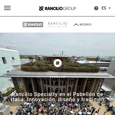
ES
Todos
Productos
Noticias
Descargar
Más
EVENTOS
Our brands
Rancilio Specialty en el Pabellón de
Italia: Innovación, diseño y tradición
Group
30.05.2025