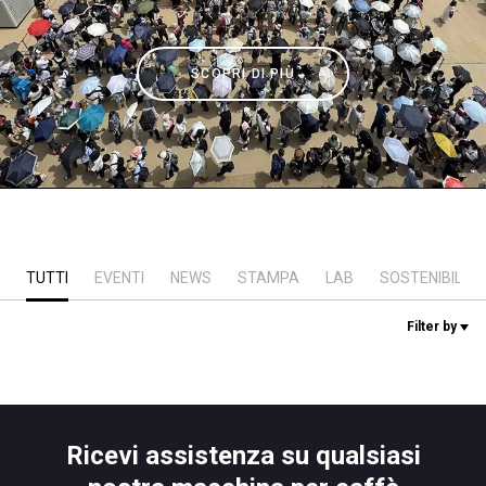
News
SCOPRI DI PIÙ
La nostra storia
I nostri Lab
Sostenibilità
TUTTI
EVENTI
NEWS
STAMPA
LAB
SOSTENIBILITÀ
Connect
Filter by
Contattaci
Ricevi assistenza su qualsiasi