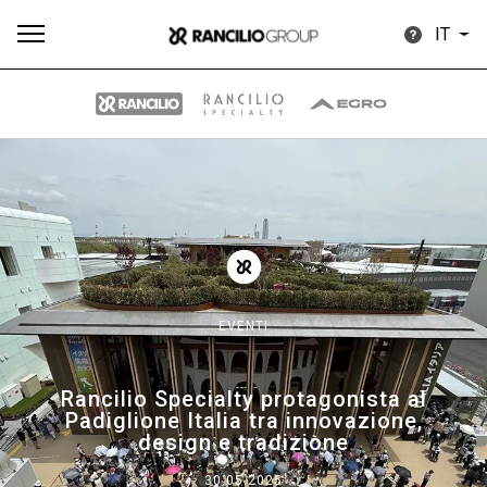
IT
Tutti
Prodotti
News
Download
Altro
EVENTI
Brand
Rancilio Specialty protagonista al
Padiglione Italia tra innovazione,
Il gruppo
design e tradizione
30.05.2025