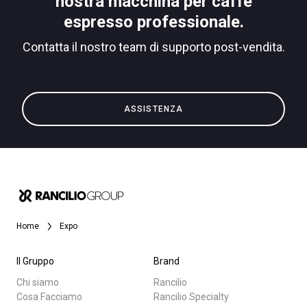
nostra macchina per caffè
espresso professionale.
Contatta il nostro team di supporto post-vendita.
Privacy Policy
Tutti
ASSISTENZA
Prodotti
News
Download
Altro
Home
Expo
Il Gruppo
Brand
Chi siamo
Rancilio
Cosa Facciamo
Rancilio Specialty