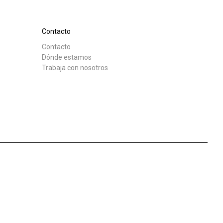
Nuestros
laboratorios
Contacto
Contacto
Descargar
Más
Dónde estamos
Trabaja con nosotros
Sostenibilidad
Connect
Contacto