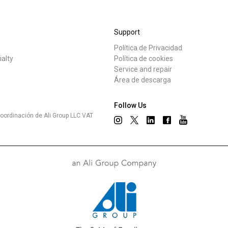
Dónde estamos
Support
Trabaja con nosotros
Política de Privacidad
tos
Noticias
ialty
Política de cookies
Service and repair
Área de descarga
Follow Us
oordinación de Ali Group LLC VAT