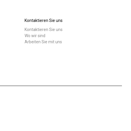
Unsere Labore
Kontaktieren Sie uns
Nachhaltigkeit
Kontaktieren Sie uns
Herunterladen
Mehr
Wo wir sind
Arbeiten Sie mit uns
Connect
Kontaktieren
Sie uns