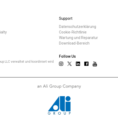
Wo wir sind
Support
Arbeiten Sie mit uns
Datenschutzerklärung
Nachrichten
ialty
Cookie-Richtlinie
Wartung und Reparatur
Download-Bereich
Follow Us
up LLC verwaltet und koordiniert wird