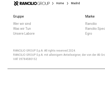
Home
Madrid
Gruppe
Marke
Wer wir sind
Rancilio
Alle
Produkte
Was wir Tun
Rancilio Spec
Unsere Labore
Egro
RANCILIO GROUP S.p.A. All rights reserved 2024.
RANCILIO GROUP S.p.A. mit alleinigem Anteilseigner, der von der Ali Gro
VAT 09784580152