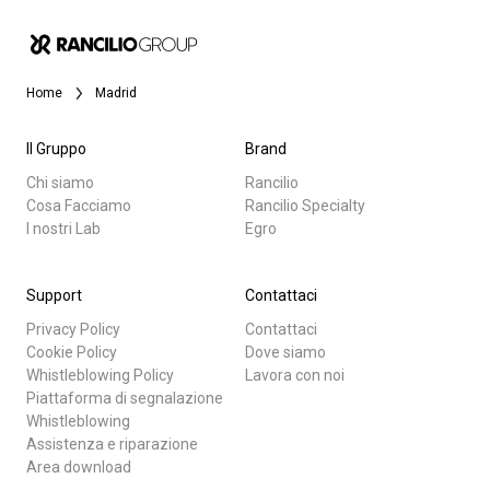
News
Home
Madrid
La nostra storia
Il Gruppo
Brand
I nostri Lab
Chi siamo
Rancilio
Cosa Facciamo
Rancilio Specialty
I nostri Lab
Egro
Tutti
Sostenibilità
Prodotti
Support
Contattaci
Connect
Privacy Policy
Contattaci
News
Cookie Policy
Dove siamo
Whistleblowing Policy
Lavora con noi
Download
Piattaforma di segnalazione
Contattaci
Whistleblowing
Altro
Assistenza e riparazione
Area download