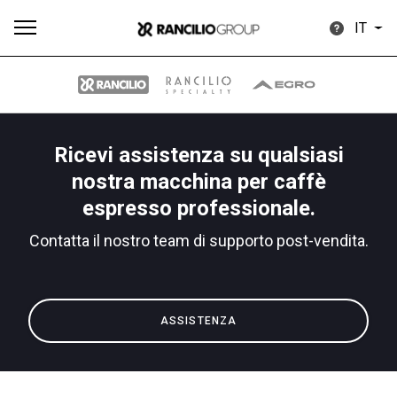
IT
Ricevi assistenza su qualsiasi
Tutti
Prodotti
News
Download
Altro
nostra macchina per caffè
espresso professionale.
Contatta il nostro team di supporto post-vendita.
Brand
ASSISTENZA
Il gruppo