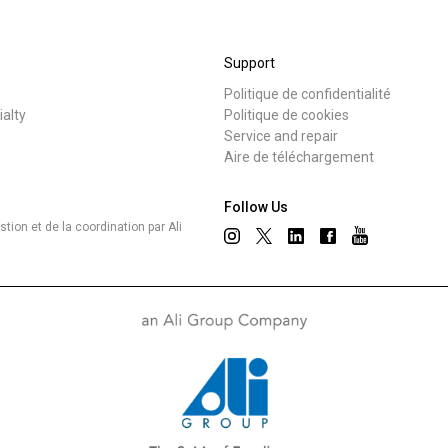
Où nous sommes
Support
Travaille avec nous
Politique de confidentialité
s
Nouvelles
ialty
Politique de cookies
Service and repair
Aire de téléchargement
Follow Us
ion et de la coordination par Ali