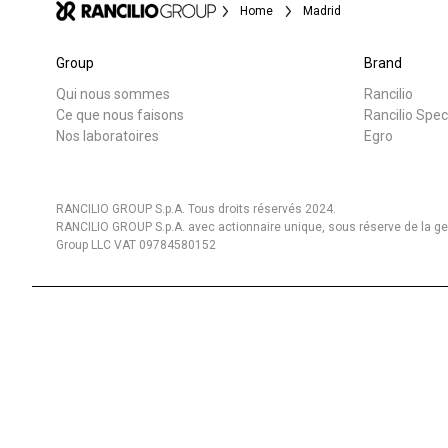
Home
Madrid
Group
Brand
Qui nous sommes
Rancilio
Toutes
Produit
Ce que nous faisons
Rancilio Spec
Nos laboratoires
Egro
RANCILIO GROUP S.p.A. Tous droits réservés 2024.
RANCILIO GROUP S.p.A. avec actionnaire unique, sous réserve de la gest
Group LLC VAT 09784580152