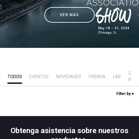
Noticias
VER MÁS
Historia
Nuestros laboratorios
Sostenibilidad
CAS
TODOS
EVENTOS
NOVEDADES
PRENSA
LAB
PRÁ
Connect
Filter by
Contacto
Obtenga asistencia sobre nuestros