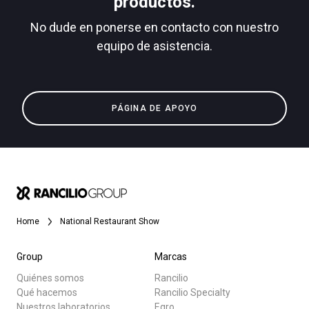
productos.
No dude en ponerse en contacto con nuestro
equipo de asistencia.
Todos
Política de Privacidad
Productos
PÁGINA DE APOYO
Noticias
Descargar
Más
Home
National Restaurant Show
Group
Marcas
Quiénes somos
Rancilio
Qué hacemos
Rancilio Specialty
Nuestros laboratorios
Egro