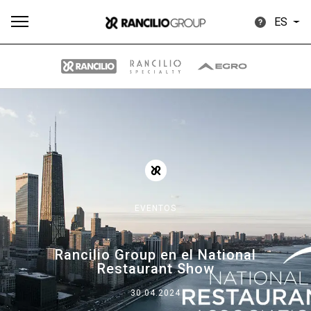
ES
Todos
Productos
Noticias
Descargar
Más
EVENTOS
Our brands
Rancilio Group en el National
Restaurant Show
Group
30.04.2024