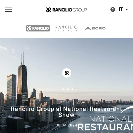
IT
Tutti
Prodotti
News
Download
Altro
EVENTI
Brand
Rancilio Group al National Restaurant
Show
Il gruppo
30.04.2024