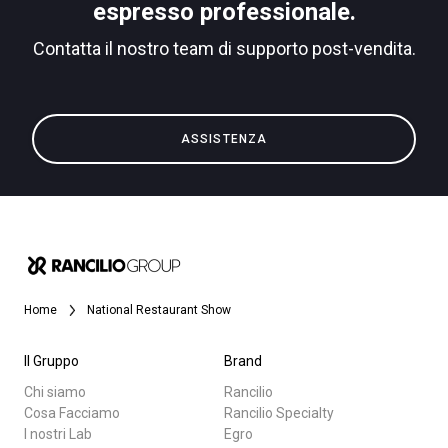
espresso professionale.
Contatta il nostro team di supporto post-vendita.
Privacy Policy
Tutti
ASSISTENZA
Prodotti
News
Download
Altro
Home
National Restaurant Show
Il Gruppo
Brand
Chi siamo
Rancilio
Cosa Facciamo
Rancilio Specialty
I nostri Lab
Egro