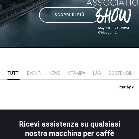
News
SCOPRI DI PIÙ
La nostra storia
I nostri Lab
Sostenibilità
TUTTI
EVENTI
NEWS
STAMPA
LAB
SOSTENIBILITÀ
Filter by
Connect
Contattaci
Ricevi assistenza su qualsiasi
nostra macchina per caffè