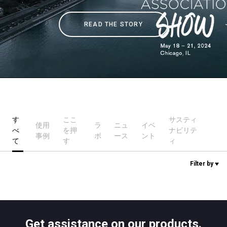
READ THE STORY
ニュース
歴史
研究室紹介
す
ここ
サスティ
使用
ラ
ニュ
イベ
べ
を押
ナビリテ
サスティナビリティ
事例
ボ
ース
ント
て
す
ィ
Filter by
接続
お問い合わせ
Get assistance on our products.