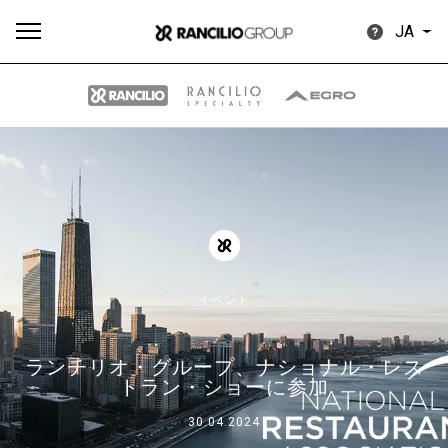
JA
す
もっ
製品
ニュ
ダウン
べ
と見
情報
ース
ロード
て
る
イベント
ランチリオ・グループ、ナショナル・レス
Our brands
トラン・ショーに参加
30.04.2024
グループ