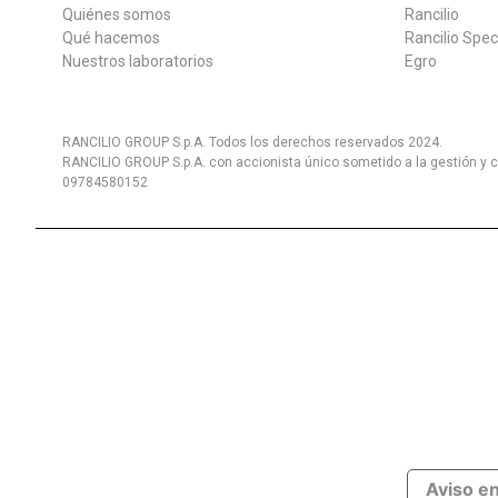
Quiénes somos
Rancilio
Qué hacemos
Rancilio Spec
Nuestros laboratorios
Egro
RANCILIO GROUP S.p.A. Todos los derechos reservados 2024.
RANCILIO GROUP S.p.A. con accionista único sometido a la gestión y c
09784580152
Aviso e