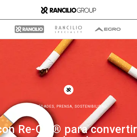
Group
Quiénes somos
NOVEDADES,
PRENSA,
SOSTENIBILIDAD
Qué hacemos
con Re-Cig® para convertir