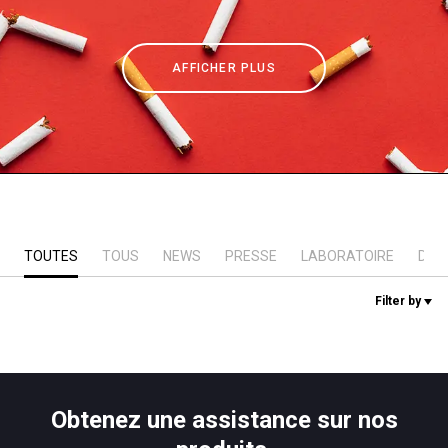
News
AFFICHER PLUS
Histoire
Nos laboratoires
Durabilité
TOUTES
TOUS
NEWS
PRESSE
LABORATOIRE
DUR
Filter by
Connect
Nous contacter
Obtenez une assistance sur nos