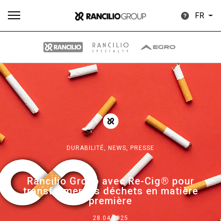
FR
Plus
Toutes
Produits
Nouvelles
Télécharger
de
DURABILITÉ,
NEWS,
PRESSE
Our brands
Rancilio Group avec Re-Cig® pour
transformer les déchets en matière
première
Group
28.04.2025