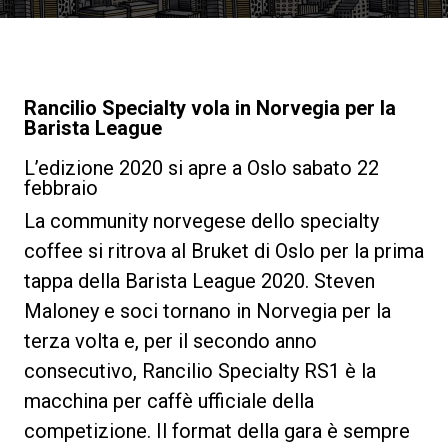
News
La nostra storia
Rancilio Specialty vola in Norvegia per la
Barista League
I nostri Lab
L’edizione 2020 si apre a Oslo sabato 22
febbraio
La community norvegese dello specialty
Sostenibilità
coffee si ritrova al Bruket di Oslo per la prima
tappa della Barista League 2020. Steven
Connect
Maloney e soci tornano in Norvegia per la
terza volta e, per il secondo anno
consecutivo, Rancilio Specialty RS1 è la
Contattaci
macchina per caffè ufficiale della
competizione. Il format della gara è sempre