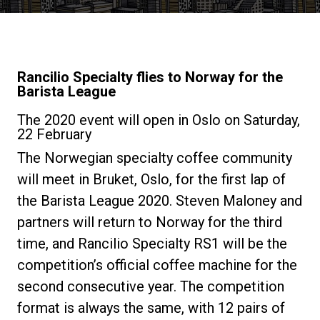
Notícias
História
Rancilio Specialty flies to Norway for the
Barista League
Nossos laboratórios
The 2020 event will open in Oslo on Saturday,
22 February
The Norwegian specialty coffee community
Sustentabilidade
will meet in Bruket, Oslo, for the first lap of
the Barista League 2020. Steven Maloney and
Connect
partners will return to Norway for the third
time, and Rancilio Specialty RS1 will be the
competition’s official coffee machine for the
Contacte-nos
second consecutive year. The competition
format is always the same, with 12 pairs of