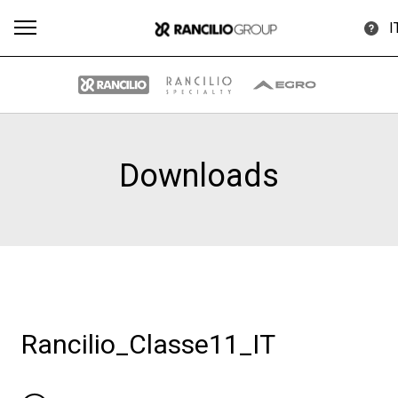
I
Downloads
Tutti
Prodotti
News
Download
Altro
Brand
Rancilio_Classe11_IT
Il gruppo