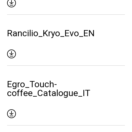
News
La nostra storia
Rancilio_Kryo_Evo_EN
I nostri Lab
Sostenibilità
Egro_Touch-
Connect
coffee_Catalogue_IT
Contattaci