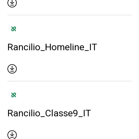
Rancilio_Homeline_IT
Tutti
Rancilio_Classe9_IT
Prodotti
News