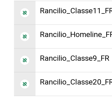
Rancilio_Classe11_F
Rancilio_Homeline_F
Follow Us
Rancilio_Classe9_FR
Toutes
Produit
Rancilio_Classe20_F