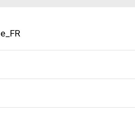
Où nous sommes
Travaille avec nous
ue_FR