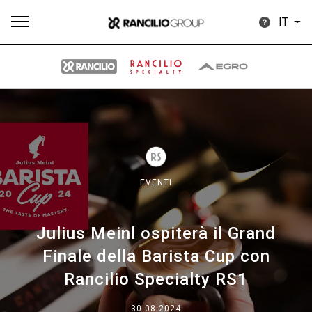
IT
Tutti
Prodotti
News
Download
Altro
EVENTI
Julius Meinl ospiterà il Grand
Brand
Finale della Barista Cup con
Rancilio Specialty RS1
Il gruppo
30.08.2024