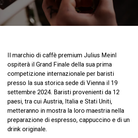
News
La nostra storia
I nostri Lab
Il marchio di caffè premium Julius Meinl
ospiterà il Grand Finale della sua prima
Sostenibilità
competizione internazionale per baristi
presso la sua storica sede di Vienna il 19
settembre 2024. Baristi provenienti da 12
Connect
paesi, tra cui Austria, Italia e Stati Uniti,
metteranno in mostra la loro maestria nella
Contattaci
preparazione di espresso, cappuccino e di un
drink originale.