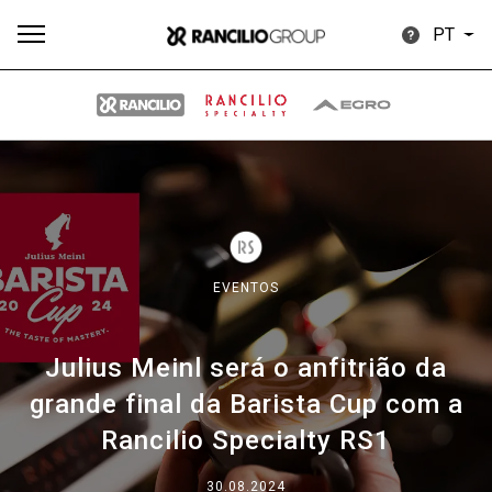
PT
Todos
Produtos
Notícias
Descarregar
Mais
EVENTOS
Julius Meinl será o anfitrião da
Our brands
grande final da Barista Cup com a
Rancilio Specialty RS1
Group
30.08.2024