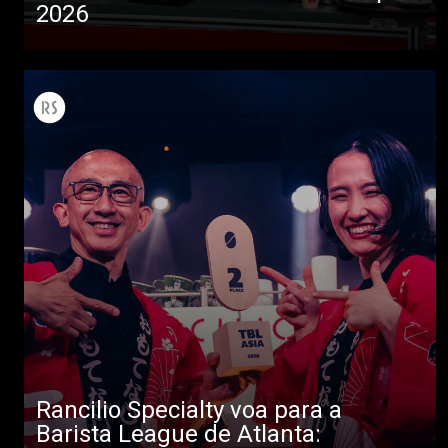
2026
Todos
Produtos
Notícias
Descarregar
Rancilio Specialty voa para a
Mais
Barista League de Atlanta: