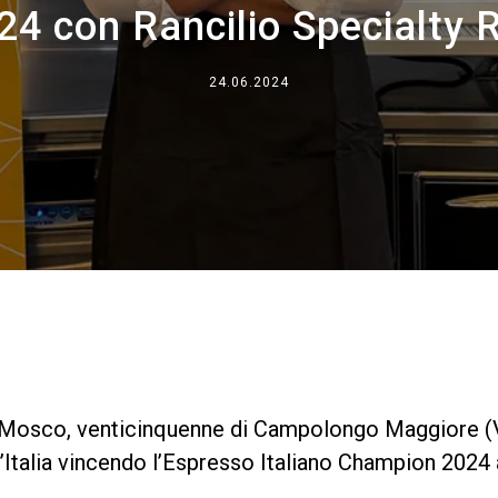
24 con Rancilio Specialty 
Dove siamo
Lavora con noi
24.06.2024
 Mosco, venticinquenne di Campolongo Maggiore (V
ta d’Italia vincendo l’Espresso Italiano Champion 20