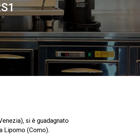
I nostri Lab
RS1
Sostenibilità
Connect
Contattaci
enezia), si è guadagnato
24 a Lipomo (Como).