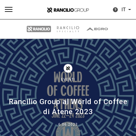
IT
Tutti
Prodotti
News
Download
Altro
EVENTI
Rancilio Group al World of Coffee
Brand
di Atene 2023
Il gruppo
6.06.2023