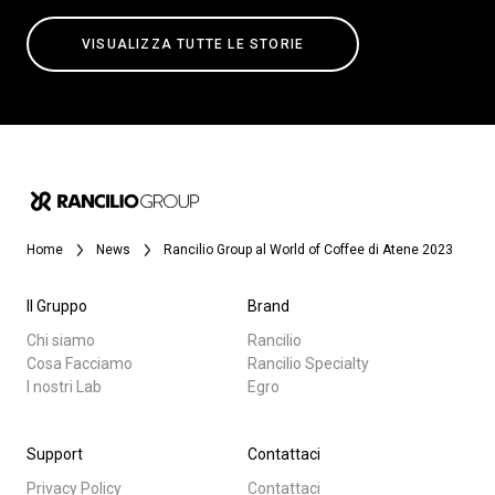
VISUALIZZA TUTTE LE STORIE
Home
News
Rancilio Group al World of Coffee di Atene 2023
Il Gruppo
Brand
Chi siamo
Rancilio
Cosa Facciamo
Rancilio Specialty
I nostri Lab
Egro
Support
Contattaci
Privacy Policy
Contattaci