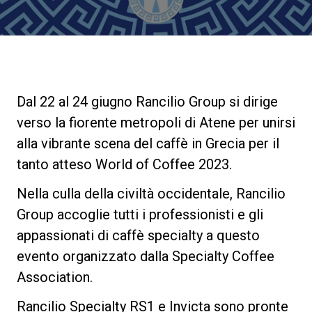
News
La nostra storia
Dal 22 al 24 giugno Rancilio Group si dirige
I nostri Lab
verso la fiorente metropoli di Atene per unirsi
alla vibrante scena del caffè in Grecia per il
Sostenibilità
tanto atteso World of Coffee 2023.
Nella culla della civiltà occidentale, Rancilio
Connect
Group accoglie tutti i professionisti e gli
appassionati di caffè specialty a questo
evento organizzato dalla Specialty Coffee
Contattaci
Association.
Rancilio Specialty RS1 e Invicta sono pronte