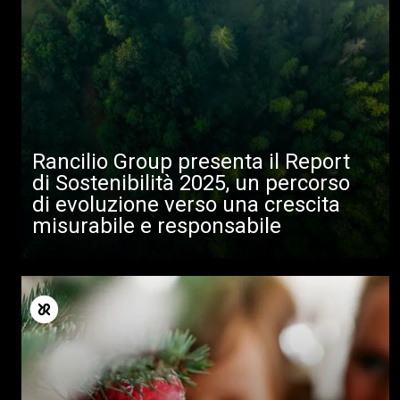
Tutti
Rancilio Group presenta il Report
di Sostenibilità 2025, un percorso
Prodotti
di evoluzione verso una crescita
misurabile e responsabile
News
Download
Altro