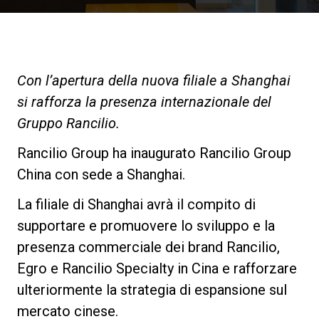
News
La nostra storia
Con l’apertura della nuova filiale a Shanghai
si rafforza la presenza internazionale del
I nostri Lab
Gruppo Rancilio.
Rancilio Group ha inaugurato Rancilio Group
Sostenibilità
China con sede a Shanghai.
La filiale di Shanghai avrà il compito di
Connect
supportare e promuovere lo sviluppo e la
presenza commerciale dei brand Rancilio,
Contattaci
Egro e Rancilio Specialty in Cina e rafforzare
ulteriormente la strategia di espansione sul
mercato cinese.