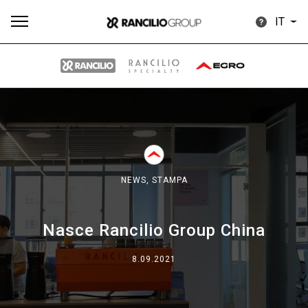
IT
Tutti
Prodotti
News
Download
Altro
NEWS,
STAMPA
Nasce Rancilio Group China
Brand
8.09.2021
Il gruppo