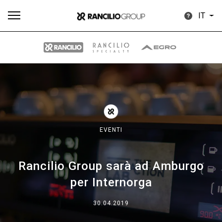
IT
Tutti
Prodotti
News
Download
Altro
EVENTI
Rancilio Group sarà ad Amburgo
Brand
per Internorga
Il gruppo
30.04.2019