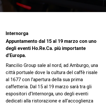
News
La nostra storia
Internorga
I nostri Lab
Appuntamento dal 15 al 19 marzo con uno
degli eventi Ho.Re.Ca. più importante
d’Europa.
Sostenibilità
Rancilio Group sale al nord, ad Amburgo, una
Connect
città portuale dove la cultura del caffè risale
al 1677 con l’apertura della sua prima
caffetteria. Dal 15 al 19 marzo sarà tra gli
Contattaci
espositori d’Internorga, uno degli eventi
dedicati alla ristorazione e all’accoglienza