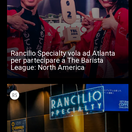
Rancilio Specialty vola ad Atlanta
per partecipare a The Barista
League: North America
Tutti
Prodotti
News
Download
Altro