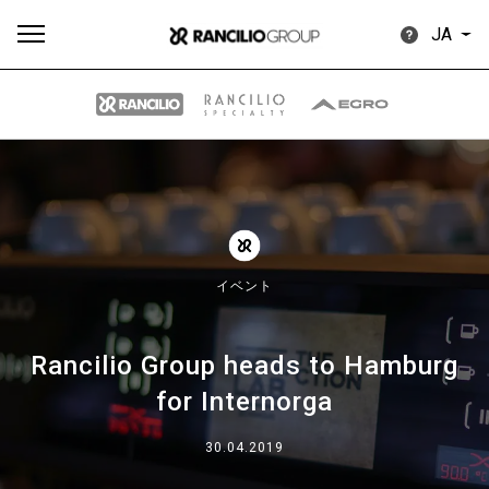
JA
す
もっ
製品
ニュ
ダウン
べ
と見
情報
ース
ロード
て
る
イベント
Rancilio Group heads to Hamburg
for Internorga
Our brands
30.04.2019
グループ