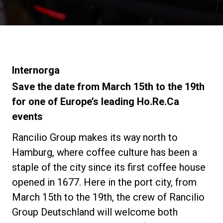
ニュース
歴史
Internorga
Save the date from March 15th to the 19th
研究室紹介
for one of Europe’s leading Ho.Re.Ca
events
サスティナビリティ
Rancilio Group makes its way north to
Hamburg, where coffee culture has been a
staple of the city since its first coffee house
接続
opened in 1677. Here in the port city, from
March 15th to the 19th, the crew of Rancilio
お問い合わせ
Group Deutschland will welcome both