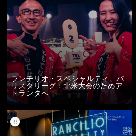
ランチリオ・スペシャルティ、バ
すべて
リスタリーグ：北米大会のためア
製品情報
トランタへ
ニュース
ダウンロード
もっと見る